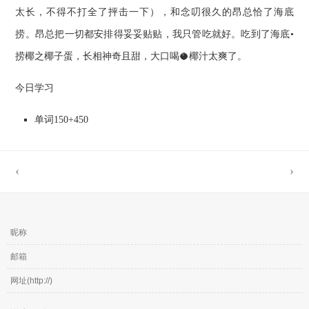
太长，不得不打全了抨击一下），和念叨很久的昂总恰了海底
捞。昂总把一切都安排得妥妥贴贴，我只管吃就好。吃到了海底•
捞椰之椰子蛋，长相神奇且甜，大口喝🥥椰汁太爽了。
今日学习
单词150+450