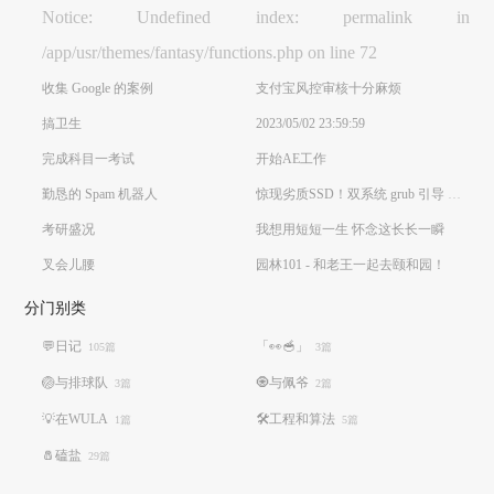
Notice: Undefined index: permalink in
/app/usr/themes/fantasy/functions.php on line 72
收集 Google 的案例
支付宝风控审核十分麻烦
搞卫生
2023/05/02 23:59:59
完成科目一考试
开始AE工作
勤恳的 Spam 机器人
惊现劣质SSD！双系统 grub 引导 Windows 10 出现 /EndEntire 错误解决方法
考研盛况
我想用短短一生 怀念这长长一瞬
叉会儿腰
园林101 - 和老王一起去颐和园！
分门别类
💬日记
「👀🥣」
105篇
3篇
🏐️与排球队
🧿与佩爷
3篇
2篇
💡在WULA
🛠️工程和算法
1篇
5篇
🧂磕盐
29篇