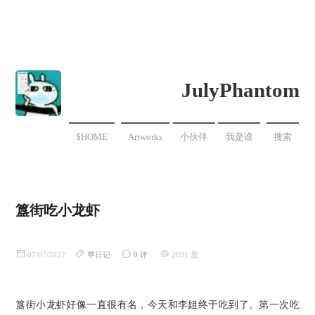
JulyPhantom
$HOME
Artworks
小伙伴
我是谁
搜索
簋街吃小龙虾
07/07/2022
💬日记
0 评
2091 度
簋街小龙虾好像一直很有名，今天和李姐终于吃到了。第一次吃