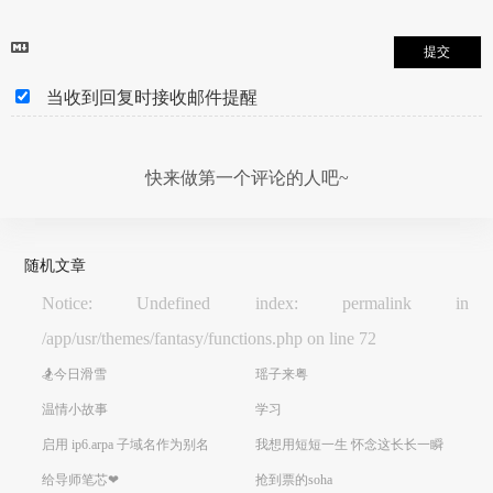
提交
当收到回复时接收邮件提醒
快来做第一个评论的人吧~
随机文章
Notice: Undefined index: permalink in
/app/usr/themes/fantasy/functions.php on line 72
🏂今日滑雪
瑶子来粤
温情小故事
学习
启用 ip6.arpa 子域名作为别名
我想用短短一生 怀念这长长一瞬
给导师笔芯❤
抢到票的soha