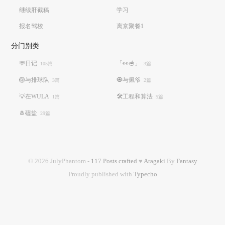
继续肝截稿
学习
报名驾校
离京聚餐1
分门别类
💬日记
「👀🥣」
105篇
3篇
🏐️与排球队
🧿与佩爷
3篇
2篇
💡在WULA
🛠️工程和算法
1篇
5篇
🧂磕盐
29篇
© 2026 JulyPhantom -
117 Posts crafted
♥
Aragaki
By
Fantasy
Proudly published with
Typecho