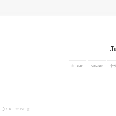
J
$HOME
Artworks
小
0 评
1591 度