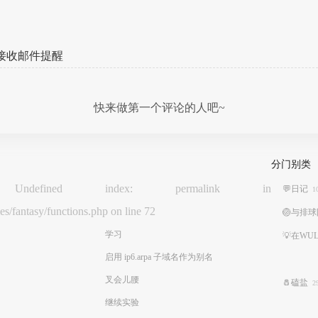
接收邮件提醒
快来做第一个评论的人吧~
分门别类
: Undefined index: permalink in
💬日记
1
es/fantasy/functions.php on line 72
🏐️与排
学习
💡在WU
启用 ip6.arpa 子域名作为别名
叉会儿腰
🧂磕盐
2
继续实验