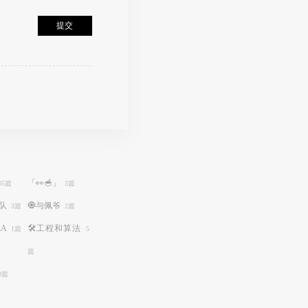
提交
「👀🥣」
05篇
3篇
球队
🧿与佩爷
3篇
2篇
LA
🛠️工程和算法
1篇
5
篇
9篇