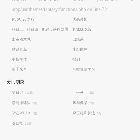
/app/usr/themes/fantasy/functions.php on line 72
RVSC 25 之行
诱惑读博
科目三、科目四一把过，获得驾照
和妹妹吃饭
出审稿意见
出结果
贴贴青岛
小组团建
更换字体
报到
瑶子来粤
可微算法学习
分门别类
💬日记
「👀🥣」
105篇
3篇
🏐️与排球队
🧿与佩爷
3篇
2篇
💡在WULA
🛠️工程和算法
1篇
5篇
🧂磕盐
29篇