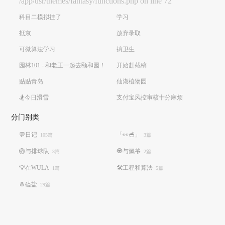
/app/usr/themes/fantasy/functions.php on line 72
科目二模拟挂了
学习
抵京
放弃录取
可微算法学习
搞卫生
园林101 - 和老王一起去颐和园！
开始赶截稿
贴贴青岛
仙湖植物园
🏂今日滑雪
支付宝风控审核十分麻烦
分门别类
💬日记
「👀🥣」
105篇
3篇
🏐️与排球队
🧿与佩爷
3篇
2篇
💡在WULA
🛠️工程和算法
1篇
5篇
🧂磕盐
29篇