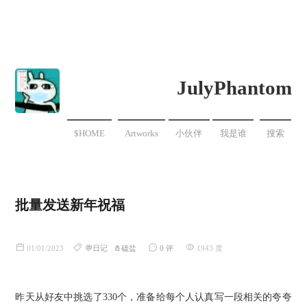
JulyPhantom
$HOME
Artworks
小伙伴
我是谁
搜索
批量发送新年祝福
01/01/2023
💬日记
🧂磕盐
0 评
1943 度
昨天从好友中挑选了330个，准备给每个人认真写一段相关的夸夸