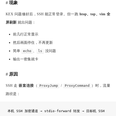
现象
KEX 问题修好后，SSH 能正常登录。但一跑
htop、top、vim 全
屏刷新
就出问题：
前几行正常显示
然后画面停住，不再更新
简单
echo
、
ls
没问题
输出一密集就卡
原因
SSH 走
嵌套连接
（
ProxyJump
/
ProxyCommand
）时，流量
路径是：
本机 SSH 加密通道 → stdio-forward 转发 → 目标机 SSH