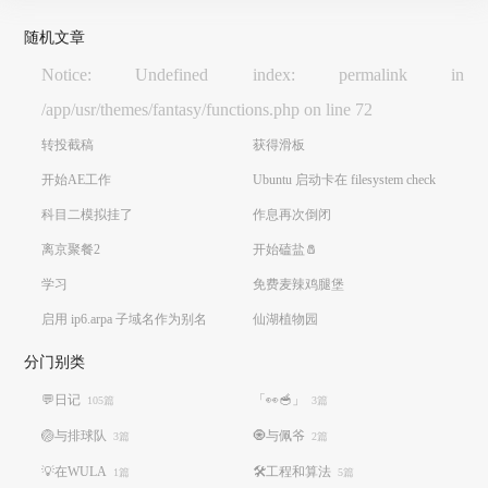
随机文章
Notice: Undefined index: permalink in
/app/usr/themes/fantasy/functions.php on line 72
转投截稿
获得滑板
开始AE工作
Ubuntu 启动卡在 filesystem check
科目二模拟挂了
作息再次倒闭
离京聚餐2
开始磕盐🧂
学习
免费麦辣鸡腿堡
启用 ip6.arpa 子域名作为别名
仙湖植物园
分门别类
💬日记
「👀🥣」
105篇
3篇
🏐️与排球队
🧿与佩爷
3篇
2篇
💡在WULA
🛠️工程和算法
1篇
5篇