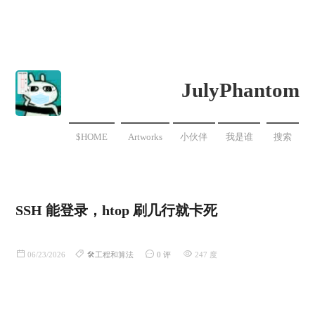
JulyPhantom
$HOME
Artworks
小伙伴
我是谁
搜索
SSH 能登录，htop 刷几行就卡死
06/23/2026
🛠️工程和算法
0 评
247 度